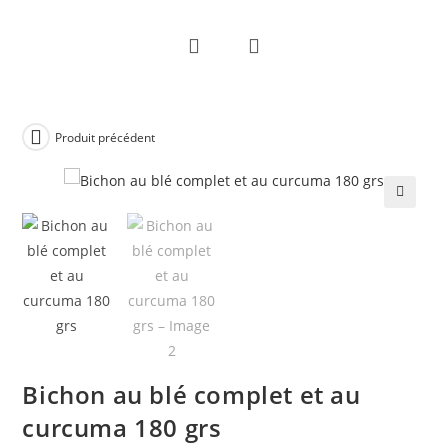
Skip
to
content
Produit précédent
🔍
Bichon au blé complet et au
curcuma 180 grs