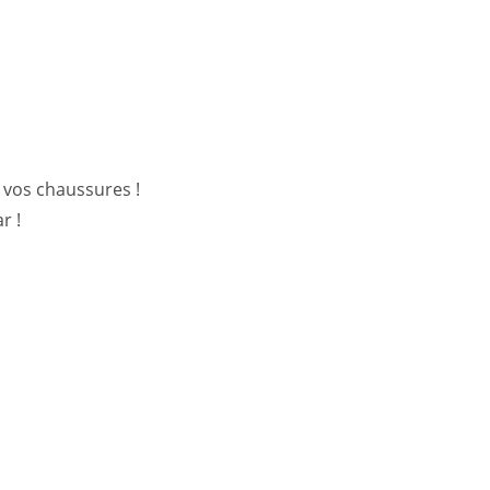
r vos chaussures !
r !