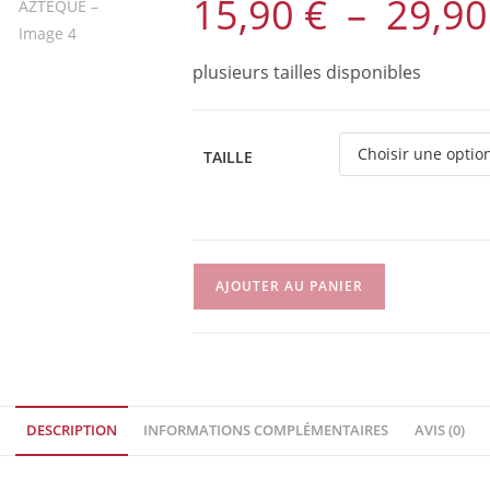
15,90
€
–
29,9
plusieurs tailles disponibles
TAILLE
quantité
AJOUTER AU PANIER
de
Collier
-
AZTEQUE
DESCRIPTION
INFORMATIONS COMPLÉMENTAIRES
AVIS (0)