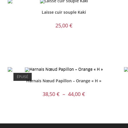
Laisse cuir souple Kaki
25,00
€
ÉPUISÉ
Harnais Nœud Papillon – Orange « H »
Plage
38,50
€
–
44,00
€
de
prix :
38,50 €
à
44,00 €