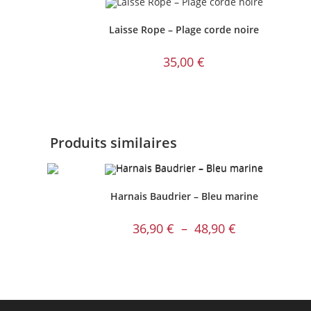
Laisse Rope – Plage corde noire
35,00
€
Produits similaires
Harnais Baudrier – Bleu marine
Plage
36,90
€
–
48,90
€
de
prix :
36,90 €
à
48,90 €