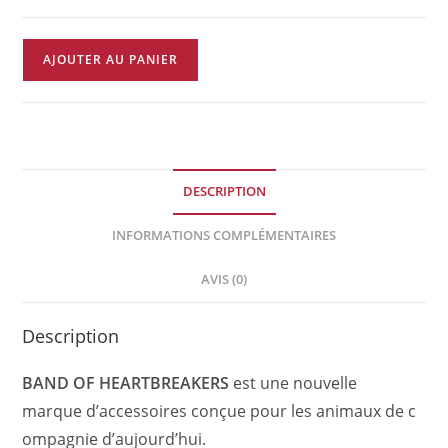
quantité
AJOUTER AU PANIER
de
Collier
de
perles
double
DESCRIPTION
rang
-
INFORMATIONS COMPLÉMENTAIRES
BLEU
NUIT
AVIS (0)
Description
BAND OF HEARTBREAKERS
est une nouvelle
marque d’accessoires conçue pour les animaux de c
ompagnie d’aujourd’hui.