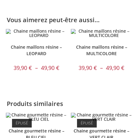
Vous aimerez peut-être aussi…
Chaine maillons résine –
Chaine maillons résine –
LEOPARD
MULTICOLORE
Plage
Plage
39,90
€
–
49,90
€
39,90
€
–
49,90
€
de
de
prix :
prix :
39,90 €
39,90 
à
à
49,90 €
49,90 
Produits similaires
ÉPUISÉ
ÉPUISÉ
Chaine gourmette résine –
Chaine gourmette résine –
BLEU CIEL
VERT CLAIR