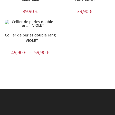
39,90
€
39,90
€
Collier de perles double rang
– VIOLET
Plage
49,90
€
–
59,90
€
de
prix :
49,90 €
à
59,90 €