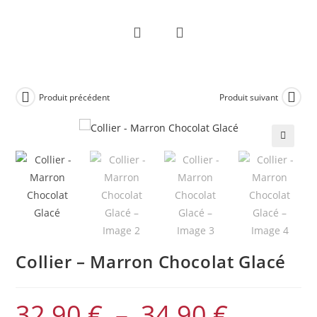
Skip
to
content
Produit précédent
Produit suivant
🔍
Collier – Marron Chocolat Glacé
32,90
€
–
34,90
€
Plage
de