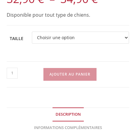
prix :
32,90 €
à
Disponible pour tout type de chiens.
34,90 €
TAILLE
quantité
AJOUTER AU PANIER
de
Collier
-
Marron
Chocolat
DESCRIPTION
Glacé
INFORMATIONS COMPLÉMENTAIRES