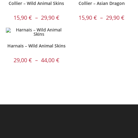
Collier – Wild Animal Skins
Collier – Asian Dragon
Plage
Plage
15,90
€
–
29,90
€
15,90
€
–
29,90
€
de
de
prix :
prix :
15,90 €
15,90 
à
à
29,90 €
29,90 
Harnais – Wild Animal Skins
Plage
29,00
€
–
44,00
€
de
prix :
29,00 €
à
44,00 €