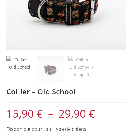
Collier – Old School
15,90
€
–
29,90
€
Plage
de
prix :
15,90 €
à
Disponible pour tout type de chiens.
29,90 €