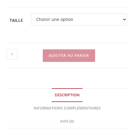
TAILLE
quantité
AJOUTER AU PANIER
de
Collier
-
Old
School
DESCRIPTION
INFORMATIONS COMPLÉMENTAIRES
AVIS (0)